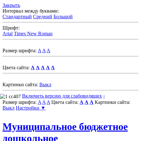
Закрыть
Интервал между буквами:
Стандартный
Средний
Большой
Шрифт:
Arial
Times New Roman
Размер шрифта:
A
A
A
Цвета сайта:
A
A
A
A
A
Картинки сайта:
Выкл
Включить версию для слабовидящих
‹
Размер шрифта:
A
A
A
Цвета сайта:
A
A
A
Картинки сайта:
Выкл
Настройки ▼
Муниципальное бюджетное
дошкольное