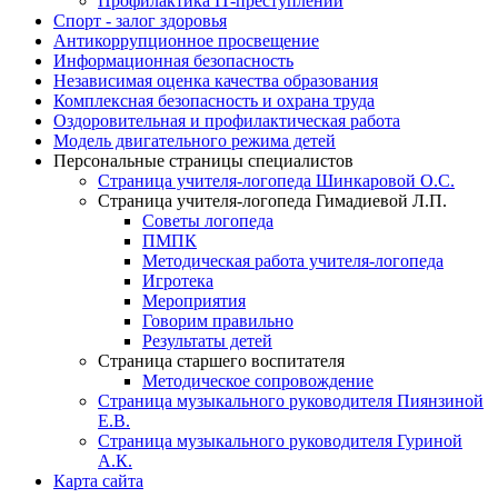
Профилактика IT-преступлений
Спорт - залог здоровья
Антикоррупционное просвещение
Информационная безопасность
Независимая оценка качества образования
Комплексная безопасность и охрана труда
Оздоровительная и профилактическая работа
Модель двигательного режима детей
Персональные страницы специалистов
Страница учителя-логопеда Шинкаровой О.С.
Страница учителя-логопеда Гимадиевой Л.П.
Советы логопеда
ПМПК
Методическая работа учителя-логопеда
Игротека
Мероприятия
Говорим правильно
Результаты детей
Страница старшего воспитателя
Методическое сопровождение
Страница музыкального руководителя Пиянзиной
Е.В.
Страница музыкального руководителя Гуриной
А.К.
Карта сайта