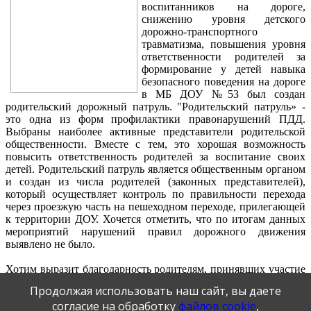
воспитанников на дороге,
снижению уровня детского
дорожно-транспортного
травматизма, повышения уровня
ответственности родителей за
формирование у детей навыка
безопасного поведения на дороге
в МБ ДОУ №53 был создан
родительский дорожный патруль. "Родительский патруль» -
это одна из форм профилактики правонарушений ПДД.
Выбраны наиболее активные представители родительской
общественности. Вместе с тем, это хорошая возможность
повысить ответственность родителей за воспитание своих
детей. Родительский патруль является общественным органом
и создан из числа родителей (законных представителей),
который осуществляет контроль по правильности перехода
через проезжую часть на пешеходном переходе, прилегающей
к территории ДОУ. Хочется отметить, что по итогам данных
мероприятий нарушений правил дорожного движения
выявлено не было.
Хотим выразит благодарность родителям, принявших участие
в акции!
Продолжая использовать наш сайт, вы даете
согласие на обработку
файлов cookie
,
Подготовила Коровина А.С.