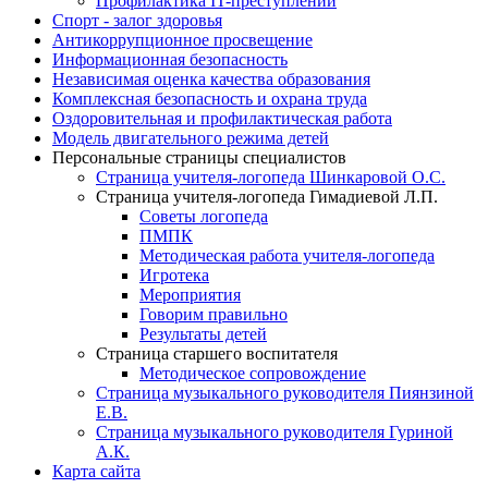
Профилактика IT-преступлений
Спорт - залог здоровья
Антикоррупционное просвещение
Информационная безопасность
Независимая оценка качества образования
Комплексная безопасность и охрана труда
Оздоровительная и профилактическая работа
Модель двигательного режима детей
Персональные страницы специалистов
Страница учителя-логопеда Шинкаровой О.С.
Страница учителя-логопеда Гимадиевой Л.П.
Советы логопеда
ПМПК
Методическая работа учителя-логопеда
Игротека
Мероприятия
Говорим правильно
Результаты детей
Страница старшего воспитателя
Методическое сопровождение
Страница музыкального руководителя Пиянзиной
Е.В.
Страница музыкального руководителя Гуриной
А.К.
Карта сайта