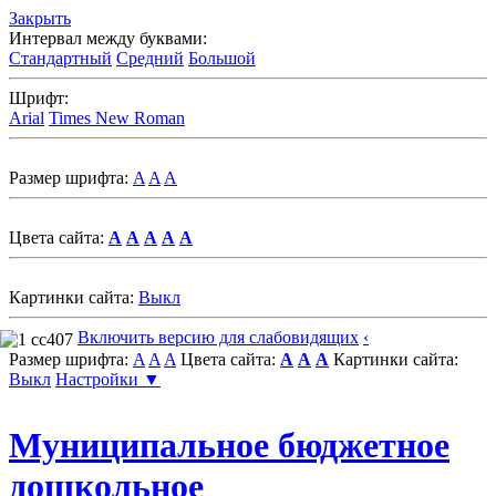
Закрыть
Интервал между буквами:
Стандартный
Средний
Большой
Шрифт:
Arial
Times New Roman
Размер шрифта:
A
A
A
Цвета сайта:
A
A
A
A
A
Картинки сайта:
Выкл
Включить версию для слабовидящих
‹
Размер шрифта:
A
A
A
Цвета сайта:
A
A
A
Картинки сайта:
Выкл
Настройки ▼
Муниципальное бюджетное
дошкольное