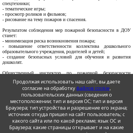
спецтехники;
- тематические игры;
- просмотр роликов и фильмов;
- рисование на тему пожаров и спасения.
Результатом соблюдения мер пожарной безопасности в ДОУ
станет:
- минимизация риска возникновения пожара;
- повышение ответственности коллектива дошкольного
образовательного учреждения, родителей и детей;
- создание безопасных условий для обучения и развития
дошколят.
Общественный инспектор по пожарной безопасности
Пиянзина Е.В.
Продолжая использовать наш сайт, вы даете
согласие на обработку
файлов cookie
,
пользовательских данных (сведения о
местоположении; тип и версия ОС; тип и версия
Браузера; тип устройства и разрешение его экрана;
источник откуда пришел на сайт пользователь; с
какого сайта или по какой рекламе; язык ОС и
Публикация персональных данных, в том числе
Браузера; какие страницы открывает и на какие
фотографий, производится в соответствии с