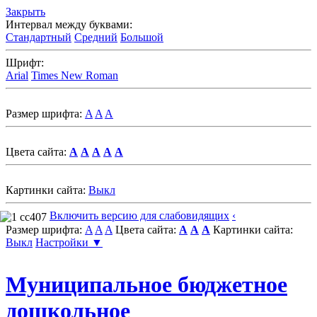
Закрыть
Интервал между буквами:
Стандартный
Средний
Большой
Шрифт:
Arial
Times New Roman
Размер шрифта:
A
A
A
Цвета сайта:
A
A
A
A
A
Картинки сайта:
Выкл
Включить версию для слабовидящих
‹
Размер шрифта:
A
A
A
Цвета сайта:
A
A
A
Картинки сайта:
Выкл
Настройки ▼
Муниципальное бюджетное
дошкольное