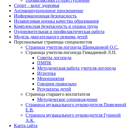
Профилактика IT-преступлений
Спорт - залог здоровья
Антикоррупционное просвещение
Информационная безопасность
Независимая оценка качества образования
Комплексная безопасность и охрана труда
Оздоровительная и профилактическая работа
Модель двигательного режима детей
Персональные страницы специалистов
Страница учителя-логопеда Шинкаровой О.С.
Страница учителя-логопеда Гимадиевой Л.П.
Советы логопеда
ПМПК
Методическая работа учителя-логопеда
Игротека
Мероприятия
Говорим правильно
Результаты детей
Страница старшего воспитателя
Методическое сопровождение
Страница музыкального руководителя Пиянзиной
Е.В.
Страница музыкального руководителя Гуриной
А.К.
Карта сайта