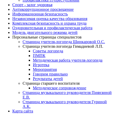
Профилактика IT-преступлений
Спорт - залог здоровья
Антикоррупционное просвещение
Информационная безопасность
Независимая оценка качества образования
Комплексная безопасность и охрана труда
Оздоровительная и профилактическая работа
Модель двигательного режима детей
Персональные страницы специалистов
Страница учителя-логопеда Шинкаровой О.С.
Страница учителя-логопеда Гимадиевой Л.П.
Советы логопеда
ПМПК
Методическая работа учителя-логопеда
Игротека
Мероприятия
Говорим правильно
Результаты детей
Страница старшего воспитателя
Методическое сопровождение
Страница музыкального руководителя Пиянзиной
Е.В.
Страница музыкального руководителя Гуриной
А.К.
Карта сайта