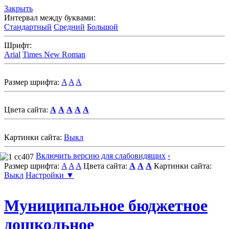
Закрыть
Интервал между буквами:
Стандартный
Средний
Большой
Шрифт:
Arial
Times New Roman
Размер шрифта:
A
A
A
Цвета сайта:
A
A
A
A
A
Картинки сайта:
Выкл
Включить версию для слабовидящих
‹
Размер шрифта:
A
A
A
Цвета сайта:
A
A
A
Картинки сайта:
Выкл
Настройки ▼
Муниципальное бюджетное
дошкольное