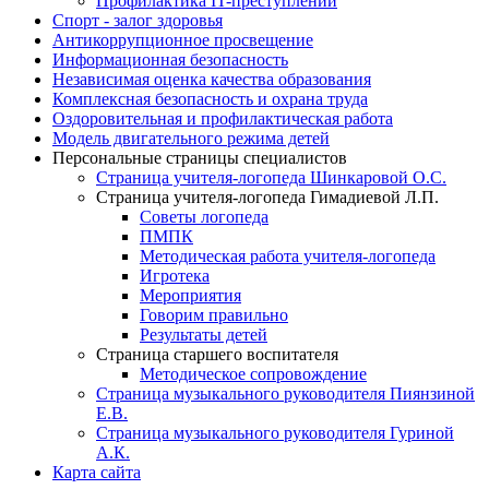
Профилактика IT-преступлений
Спорт - залог здоровья
Антикоррупционное просвещение
Информационная безопасность
Независимая оценка качества образования
Комплексная безопасность и охрана труда
Оздоровительная и профилактическая работа
Модель двигательного режима детей
Персональные страницы специалистов
Страница учителя-логопеда Шинкаровой О.С.
Страница учителя-логопеда Гимадиевой Л.П.
Советы логопеда
ПМПК
Методическая работа учителя-логопеда
Игротека
Мероприятия
Говорим правильно
Результаты детей
Страница старшего воспитателя
Методическое сопровождение
Страница музыкального руководителя Пиянзиной
Е.В.
Страница музыкального руководителя Гуриной
А.К.
Карта сайта