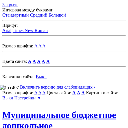
Закрыть
Интервал между буквами:
Стандартный
Средний
Большой
Шрифт:
Arial
Times New Roman
Размер шрифта:
A
A
A
Цвета сайта:
A
A
A
A
A
Картинки сайта:
Выкл
Включить версию для слабовидящих
‹
Размер шрифта:
A
A
A
Цвета сайта:
A
A
A
Картинки сайта:
Выкл
Настройки ▼
Муниципальное бюджетное
дошкольное