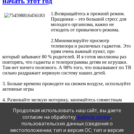
начать этот год
1.Возвращайтесь в прежний режим.
Праздники – это большой стресс для
молодого организма, важно не
отходить от привычного режима.
2.Минимизируйте просмотр
телевизора и различных гаджетов. Это
прям очень важный пункт, про
который забывают 80 % родителей. И я готов миллионы раз
повторять, что гаджеты и телепрограммы детям не игрушки.
Там нет ничего полезного. А 98% того, что показывают по ТВ
сильно раздражает нервную систему наших детей.
3. Больше времени проводите на свежем воздухе, используйте
активные игры
4. Развивайте мелкую моторику, занимайтесь совместным
творчеством, замените мультики на изготовление поделок, это
Продолжая использовать наш сайт, вы даете
поможет вернуть мозг ребенка в рабочий режим и снизить
стресс перед возвращением в рабочие будни. Вы даже не
согласие на обработку
файлов cookie
,
подозреваете какую пользу вы приносите ребенку, занимаясь с
пользовательских данных (сведения о
ним творчеством.
местоположении; тип и версия ОС; тип и версия